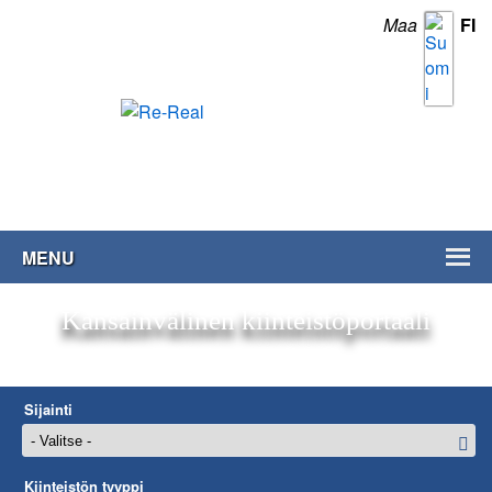
Maa
FI
Kiinteistöt
MENU
Kansainvälinen kiinteistöportaali
Sijainti
Kiinteistön tyyppi