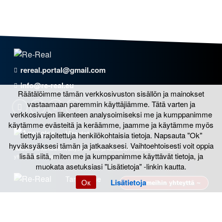
rereal.portal@gmail.com
info@re-real.eu
Räätälöimme tämän verkkosivuston sisällön ja mainokset
vastaamaan paremmin käyttäjiämme. Tätä varten ja
verkkosivujen liikenteen analysoimiseksi me ja kumppanimme
käytämme evästeitä ja keräämme, jaamme ja käytämme myös
Virastot
tiettyjä rajoitettuja henkilökohtaisia tietoja. Napsauta "Ok"
hyväksyäksesi tämän ja jatkaaksesi. Vaihtoehtoisesti voit oppia
Kutsumme kiinteistönvälitystoimistot ja kiinteistönvälittäjät tekemään
lisää siitä, miten me ja kumppanimme käyttävät tietoja, ja
yhteistyötä kanssamme
muokata asetuksiasi "Lisätietoja" -linkin kautta.
Tarjoamme
Ок
Lisätietoja
~ Ota meihin yhteyttä ~
Re-Real kansainvälisen kiinteistöportaalin kanssa työskentelyn edut
Hintamme