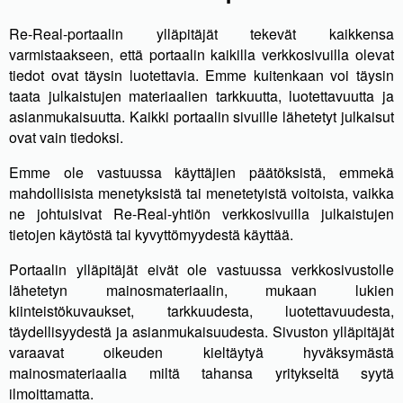
Re-Real-portaalin ylläpitäjät tekevät kaikkensa
varmistaakseen, että portaalin kaikilla verkkosivuilla olevat
tiedot ovat täysin luotettavia. Emme kuitenkaan voi täysin
taata julkaistujen materiaalien tarkkuutta, luotettavuutta ja
asianmukaisuutta. Kaikki portaalin sivuille lähetetyt julkaisut
ovat vain tiedoksi.
Emme ole vastuussa käyttäjien päätöksistä, emmekä
mahdollisista menetyksistä tai menetetyistä voitoista, vaikka
ne johtuisivat Re-Real-yhtiön verkkosivuilla julkaistujen
tietojen käytöstä tai kyvyttömyydestä käyttää.
Portaalin ylläpitäjät eivät ole vastuussa verkkosivustolle
lähetetyn mainosmateriaalin, mukaan lukien
kiinteistökuvaukset, tarkkuudesta, luotettavuudesta,
täydellisyydestä ja asianmukaisuudesta. Sivuston ylläpitäjät
varaavat oikeuden kieltäytyä hyväksymästä
mainosmateriaalia miltä tahansa yritykseltä syytä
ilmoittamatta.