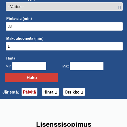
Pinta-ala (min)
Makuuhuoneita (min)
Hinta
Min
Max
Haku
Järjestä:
Päivitä
Hinta
Otsikko
Lisenssisopimus