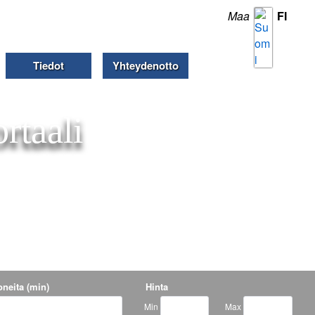
Maa
FI
Tiedot
Yhteydenotto
rtaali
neita (min)
Hinta
Min
Max