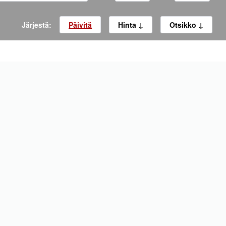
Järjestä:
Päivitä
Hinta
Otsikko