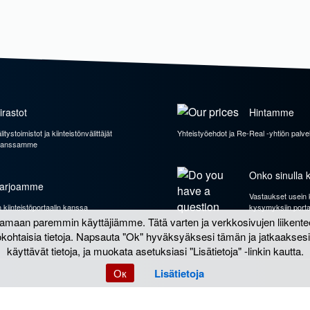
irastot
Hintamme
ystoimistot ja kiinteistönvälittäjät
Yhteistyöehdot ja Re-Real -yhtiön palv
 kanssamme
Onko sinulla 
arjoamme
Vastaukset usein 
kiinteistöportaalin kanssa
kysymyksiin porta
aamaan paremmin käyttäjiämme. Tätä varten ja verkkosivujen liiken
ohtaisia tietoja. Napsauta "Ok" hyväksyäksesi tämän ja jatkaaksesi.
käyttävät tietoja, ja muokata asetuksiasi "Lisätietoja" -linkin kautta.
Ок
Lisätietoja