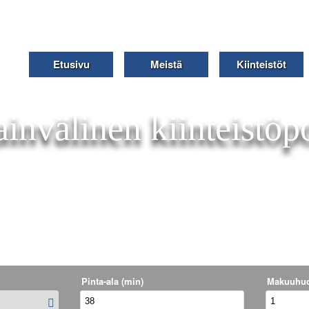
Etusivu
Meistä
Kiinteistöt
invälinen kiinteistöpo
Pinta-ala (min)
Makuuhuo