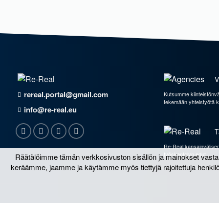
V
rereal.portal@gmail.com
Kutsumme kiinteistönvälit
tekemään yhteistyötä
info@re-real.eu
T
Re-Real kansainvälisen 
työskentelyn edut
Räätälöimme tämän verkkosivuston sisällön ja mainokset vast
keräämme, jaamme ja käytämme myös tiettyjä rajoitettuja henkilök
© Copyright 2011 – 2026