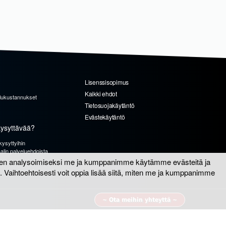
Lisenssisopimus
Kaikki ehdot
elukustannukset
Tietosuojakäytäntö
Evästekäytäntö
kysyttävää?
kysyttyihin
alin palveluehdoista
teen analysoimiseksi me ja kumppanimme käytämme evästeitä ja
 Vaihtoehtoisesti voit oppia lisää siitä, miten me ja kumppanimme
~ Ota meihin yhteyttä ~
Web design